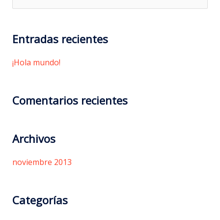
u
s
Entradas recientes
c
a
¡Hola mundo!
r
p
Comentarios recientes
o
r
Archivos
:
noviembre 2013
Categorías