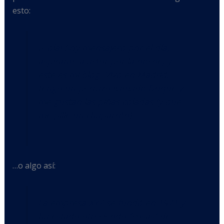
esto:
¡Hola! Soy mensajero por el día,
aspirante a actor por la noche, y
este es mi blog. Vivo en Madrid,
tengo un perrazo llamado Duque y
me gustan las piñas coladas (y que
me pille un chaparrón)
…o algo así:
La empresa XYZ se fundó en 1971 y
ha estado ofreciendo “cosas” de