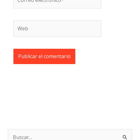
electrónico*
Web
B