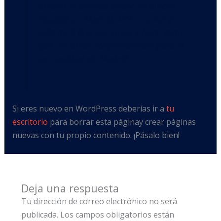
calidad al público desde entonces.
Situada en Madrid, XYZ emplea a
más de 2.000 personas y hace todo
tipo de cosas sorprendentes para la
comunidad de Madrid.
Si eres nuevo en WordPress deberías ir a
tu
escritorio
para borrar esta páginay crear páginas
nuevas con tu propio contenido. ¡Pásalo bien!
Deja una respuesta
Tu dirección de correo electrónico no será
publicada.
Los campos obligatorios están